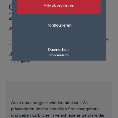
ersten Jobmesse
Alle akzeptieren
2025
Konfigurieren
20.03.2025
Es ist wieder so weit: Die Jobmesse öffnet ihre
Tore und bietet die perfekte Gelegenheit, sich
Datenschutz
über spannende Karrieremöglichkeiten zu
Impressum
informieren.
Auch eno energy ist wieder mit dabei! Wir
präsentieren unsere aktuellen Stellenangebote
und geben Einblicke in verschiedene Berufsfelder