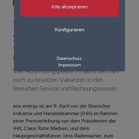
Aktuelles
Alle akzeptieren
eno energy ist „TOP
Ausbildungsbetrieb
Konfigurieren
2018/2019“
16.04.2019
Datenschutz
Impressum
Vier Ausbildungsplätze im laufenden Jahr
noch zu besetzen Vakanzen in den
Bereichen Service und Rechnungswesen
eno energy ist am 9. April von der Rostocker
Industrie und Handelskammer (IHK) im Rahmen
einer Preisverleihung von dem Präsidenten der
IHK, Claus Ruhe Madsen, und dem
Hauptgeschäftsführer, Jens Rademacher, zum