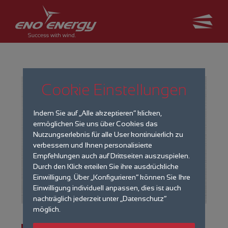
Cookie Einstellungen
Indem Sie auf „Alle akzeptieren“ klicken,
ermöglichen Sie uns über Cookies das
Nutzungserlebnis für alle User kontinuierlich zu
verbessern und Ihnen personalisierte
Empfehlungen auch auf Drittseiten auszuspielen.
Durch den Klick erteilen Sie ihre ausdrückliche
Einwilligung. Über „Konfigurieren“ können Sie Ihre
Einwilligung individuell anpassen, dies ist auch
nachträglich jederzeit unter „Datenschutz“
möglich.