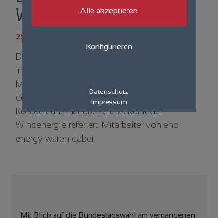
Windenergie
Alle akzeptieren
25.02.2025
Konfigurieren
Dr. Wolfgang Blank, Minister für Wirtschaft,
Infrastruktur, Tourismus und Arbeit in
Mecklenburg-Vorpommern war zu Gast auf
Datenschutz
dem 44. WindEnergy Network-Stammtisch in
Impressum
Rostock und hat über die Zukunft der
Windenergie referiert. Mitarbeiter von eno
energy waren dabei.
Mit Blick auf die Bundestagswahl am vergangenen