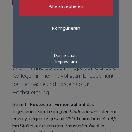
Aktuelles
Alle akzeptieren
Mit Top Leistung
immer vorne mit
Konfigurieren
dabei
19.10.2020
Datenschutz
Impressum
Wie im Wind, so auch im Sport sind unsere
Kollegen immer mit vollstem Engagement
bei der Sache und sorgen so für
Höchstleistung.
Beim
11. Rostocker Firmenlauf
trat das
Ingenieursteam Team „
eno blade runners
“ der eno
energy, gegen insgesamt 250 Teams beim 4 x 3,5
km Staffellauf durch den Barnstorfer Wald in