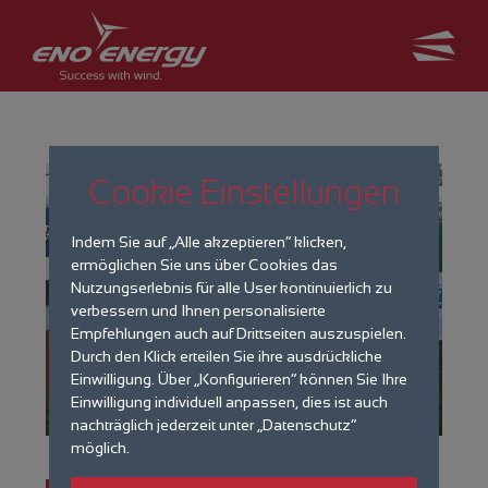
Cookie Einstellungen
Indem Sie auf „Alle akzeptieren“ klicken,
ermöglichen Sie uns über Cookies das
Nutzungserlebnis für alle User kontinuierlich zu
verbessern und Ihnen personalisierte
Empfehlungen auch auf Drittseiten auszuspielen.
Durch den Klick erteilen Sie ihre ausdrückliche
Einwilligung. Über „Konfigurieren“ können Sie Ihre
Einwilligung individuell anpassen, dies ist auch
nachträglich jederzeit unter „Datenschutz“
möglich.