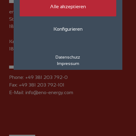
Alle akzeptieren
eno energy GmbH
Straße am Zeltplatz 7
18230 Rerik
Konfigurieren
Kempowski-Ufer 1
18055 Rostock
Datenschutz
Impressum
Phone:
+49 381 203 792-0
Fax: +49 381 203 792-101
E-Mail:
info@eno-energy.com