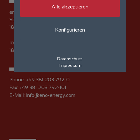
Alle akzeptieren
eno energy GmbH
Straße am Zeltplatz 7
18230 Rerik
Konfigurieren
Kempowski-Ufer 1
18055 Rostock
Datenschutz
Impressum
Phone:
+49 381 203 792-0
Fax: +49 381 203 792-101
E-Mail:
info@eno-energy.com