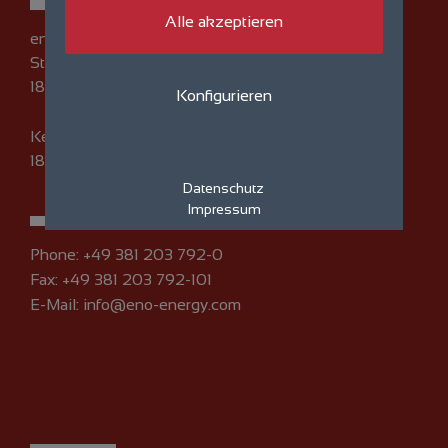
Alle akzeptieren
eno energy GmbH
Straße am Zeltplatz 7
18230 Rerik
Konfigurieren
Kempowski-Ufer 1
18055 Rostock
Datenschutz
Impressum
Phone:
+49 381 203 792-0
Fax: +49 381 203 792-101
E-Mail:
info@eno-energy.com