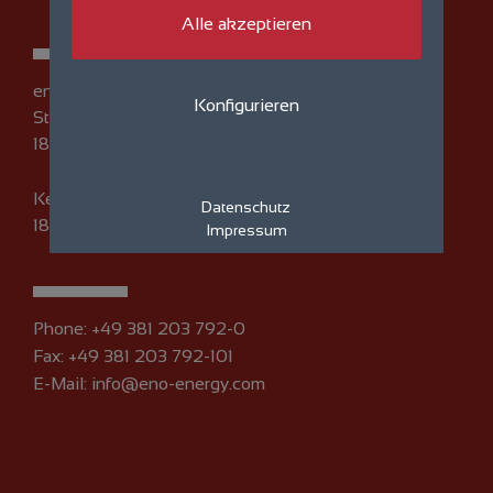
Alle akzeptieren
eno energy GmbH
Konfigurieren
Straße am Zeltplatz 7
18230 Rerik
Kempowski-Ufer 1
Datenschutz
18055 Rostock
Impressum
Phone:
+49 381 203 792-0
Fax: +49 381 203 792-101
E-Mail:
info@eno-energy.com