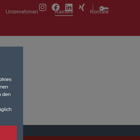
Unternehmen
Karriere
Kontakt
ookies
hnen
h den
äglich