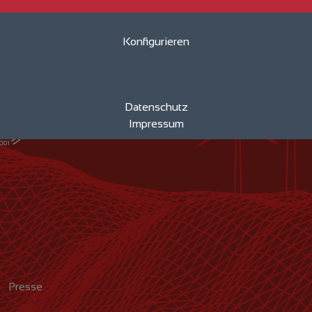
iertes
eno energy GmbH
Konfigurieren
ätsmanagement
Straße am Zeltplat
18230 Rerik
Kempowski-Ufer 1
Datenschutz
18055 Rostock
Impressum
Presse