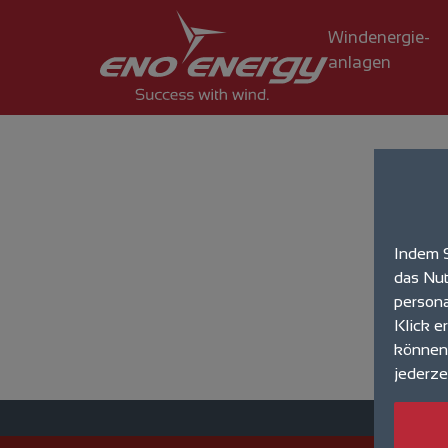
Windenergie­
anlagen
Indem S
das Nut
persona
Klick e
können 
jederze