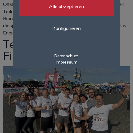
Offshore-Bereich informieren. Mit über 12.000 erwarteten
Alle akzeptieren
Teilnehmenden zählt die Messe zu den wichtigsten
Branchentreffs in Deutschland. Ein zentrales Thema der
diesjährigen Veranstaltung ist die aktuelle Debatte um das
Konfigurieren
Energiemonitoring. Der […]
Team eno beim 16.
Firmenlauf
Datenschutz
Impressum