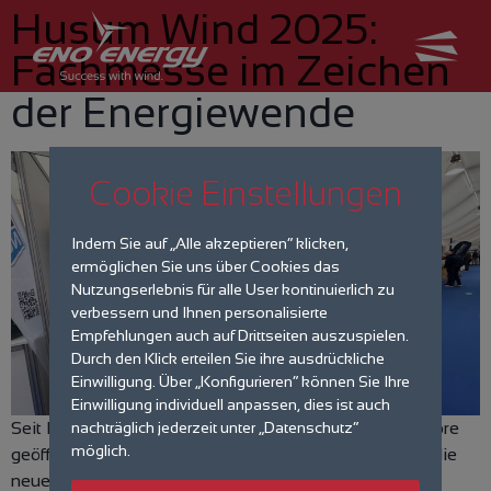
Husum Wind 2025:
Fachmesse im Zeichen
der Energiewende
Cookie Einstellungen
Indem Sie auf „Alle akzeptieren“ klicken,
ermöglichen Sie uns über Cookies das
Nutzungserlebnis für alle User kontinuierlich zu
verbessern und Ihnen personalisierte
Empfehlungen auch auf Drittseiten auszuspielen.
Durch den Klick erteilen Sie ihre ausdrückliche
Einwilligung. Über „Konfigurieren“ können Sie Ihre
Einwilligung individuell anpassen, dies ist auch
Seit Dienstag hat die Fachmesse „Husum Wind“ ihre Tore
nachträglich jederzeit unter „Datenschutz“
möglich.
geöffnet. Noch bis Freitag können sich Besucher über die
neuesten Trends und Entwicklungen im Onshore- und