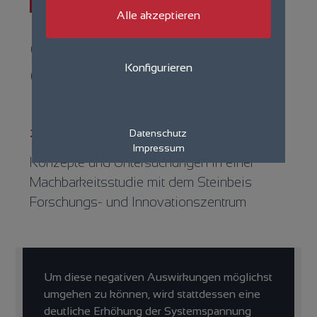
Aktuelles
Alle akzeptieren
eno energy
entwickelt neue Um­
Konfigurieren
richter­technologie
21.12.2023
Datenschutz
Impressum
Konzepte und Untersuchungen in einer
Machbarkeitsstudie mit dem Steinbeis
Forschungs- und Innovationszentrum
Um diese negativen Auswirkungen möglichst
umgehen zu können, wird stattdessen eine
deutliche Erhöhung der Systemspannung