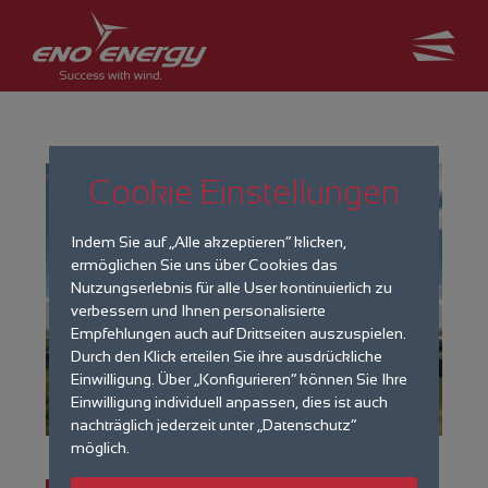
Cookie Einstellungen
Indem Sie auf „Alle akzeptieren“ klicken,
ermöglichen Sie uns über Cookies das
Nutzungserlebnis für alle User kontinuierlich zu
verbessern und Ihnen personalisierte
Empfehlungen auch auf Drittseiten auszuspielen.
Durch den Klick erteilen Sie ihre ausdrückliche
Einwilligung. Über „Konfigurieren“ können Sie Ihre
Einwilligung individuell anpassen, dies ist auch
nachträglich jederzeit unter „Datenschutz“
möglich.