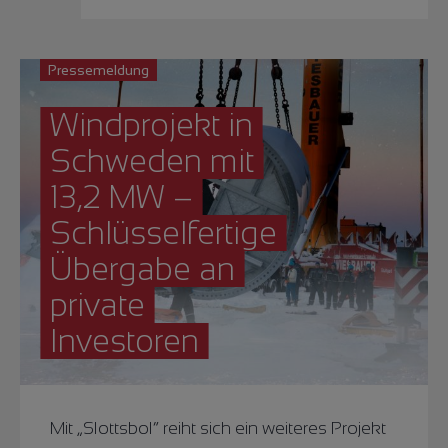
Pressemeldung
Windprojekt in
Schweden mit
13,2 MW –
Schlüsselfertige
Übergabe an
private
Investoren
Mit „Slottsbol“ reiht sich ein weiteres Projekt