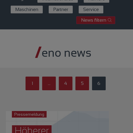
Maschinen
Partner
Service
News filtern
eno news
1
…
4
5
6
Pressemeldung
Höherer