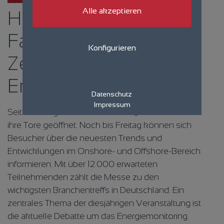
Alle akzeptieren
Husum Wind 2025:
Fachmesse im
Konfigurieren
Zeichen der
Energiewende
Datenschutz
Impressum
Seit Dienstag hat die Fachmesse „Husum Wind“
ihre Tore geöffnet. Noch bis Freitag können sich
Besucher über die neuesten Trends und
Entwicklungen im Onshore- und Offshore-Bereich
informieren. Mit über 12.000 erwarteten
Teilnehmenden zählt die Messe zu den
wichtigsten Branchentreffs in Deutschland. Ein
zentrales Thema der diesjährigen Veranstaltung ist
die aktuelle Debatte um das Energiemonitoring.