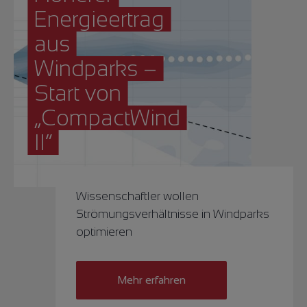
Energieertrag
aus
Windparks –
Start von
„CompactWind
II“
Wissenschaftler wollen
Strömungsverhältnisse in Windparks
optimieren
Mehr erfahren