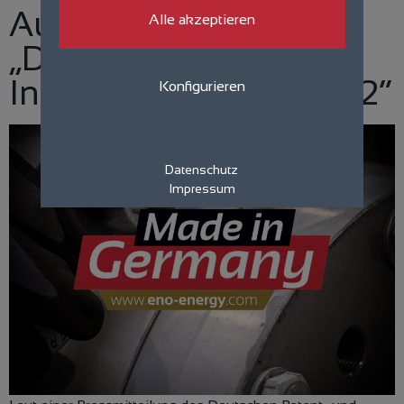
Auszeichnung
Alle akzeptieren
„Deutschlands
Innovationsführer 2022“
Konfigurieren
Datenschutz
Impressum